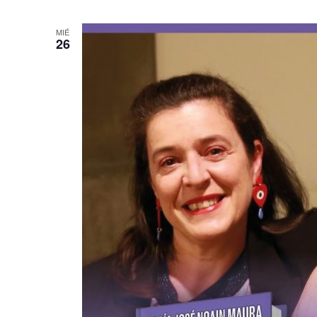
MIÉ
26